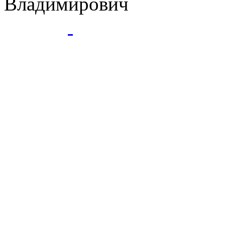
Владимирович
ГБПОУ
- Ессентукский ЦР це
Ессентуки